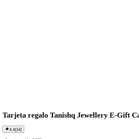
Tarjeta regalo Tanishq Jewellery E-Gift C
4.4
(
14
)