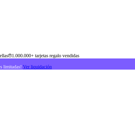
ellas
1.000.000+ tarjetas regalo vendidas
es limitadas!
Ver liquidación