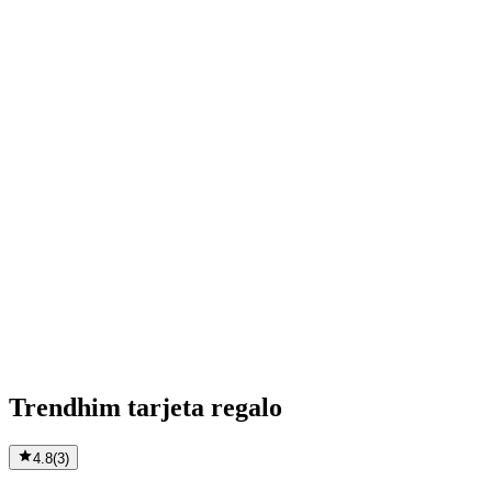
Trendhim tarjeta regalo
4.8
(
3
)