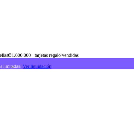
ellas
1.000.000+ tarjetas regalo vendidas
es limitadas!
Ver liquidación