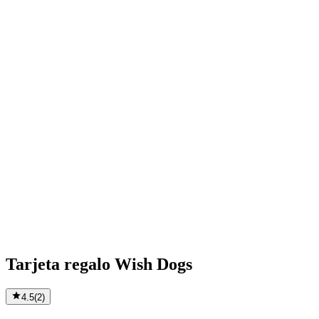
Tarjeta regalo Wish Dogs
4.5
(
2
)