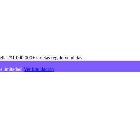
ellas
1.000.000+ tarjetas regalo vendidas
es limitadas!
Ver liquidación