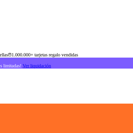
ellas
1.000.000+ tarjetas regalo vendidas
es limitadas!
Ver liquidación