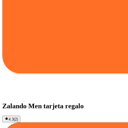
Zalando Men tarjeta regalo
4.3
(
2
)