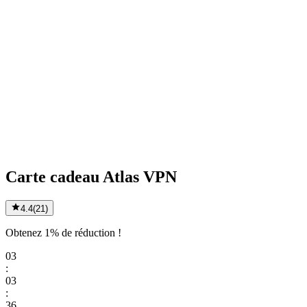
Carte cadeau Atlas VPN
4.4
(
21
)
Obtenez 1% de réduction !
03
:
03
:
36