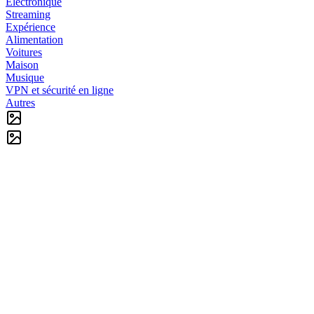
Électronique
Streaming
Expérience
Alimentation
Voitures
Maison
Musique
VPN et sécurité en ligne
Autres