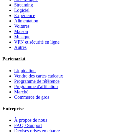
Streaming
Logiciel
Expérience
Alimentation
Voitures
Maison
Musique
VPN et sécurité en ligne
Autres
Partenariat
Liquidation
Vendre des cartes cadeaux
Programme de référence
Programme d'affiliation
Marché
Commerce de gros
Entreprise
À propos de nous
FAQ / Support
Devises prises en charge