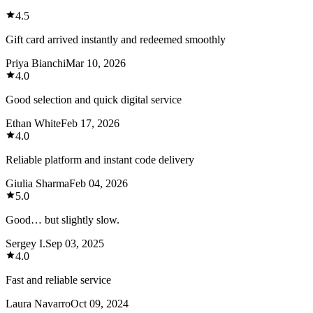
4.5
Gift card arrived instantly and redeemed smoothly
Priya Bianchi
Mar 10, 2026
4.0
Good selection and quick digital service
Ethan White
Feb 17, 2026
4.0
Reliable platform and instant code delivery
Giulia Sharma
Feb 04, 2026
5.0
Good… but slightly slow.
Sergey I.
Sep 03, 2025
4.0
Fast and reliable service
Laura Navarro
Oct 09, 2024