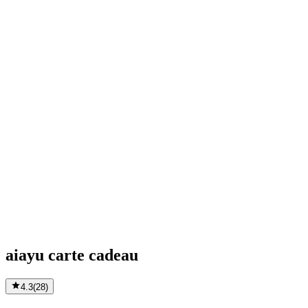
aiayu carte cadeau
4.3
(
28
)