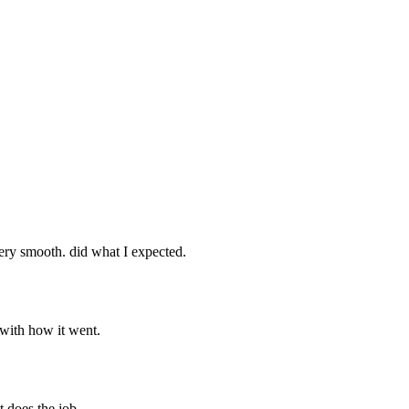
very smooth. did what I expected.
 with how it went.
t does the job.