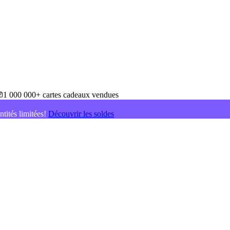
1 000 000+ cartes cadeaux vendues
ntités limitées!
Découvrir les soldes