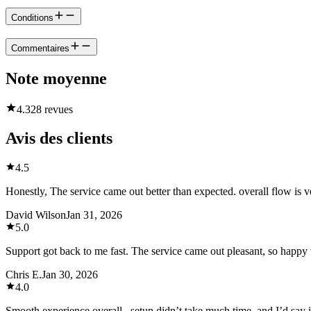
Conditions
Commentaires
Note moyenne
4.3
28 revues
Avis des clients
4.5
Honestly, The service came out better than expected. overall flow is 
David Wilson
Jan 31, 2026
5.0
Support got back to me fast. The service came out pleasant, so happy
Chris E.
Jan 30, 2026
4.0
Smooth experience overall , setup didn’t take much time, and I’d say i