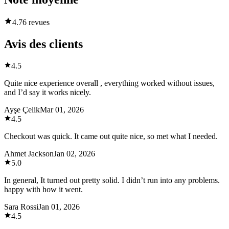
4.7
6 revues
Avis des clients
4.5
Quite nice experience overall , everything worked without issues,
and I’d say it works nicely.
Ayşe Çelik
Mar 01, 2026
4.5
Checkout was quick. It came out quite nice, so met what I needed.
Ahmet Jackson
Jan 02, 2026
5.0
In general, It turned out pretty solid. I didn’t run into any problems.
happy with how it went.
Sara Rossi
Jan 01, 2026
4.5