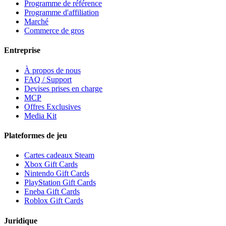
Programme de référence
Programme d'affiliation
Marché
Commerce de gros
Entreprise
À propos de nous
FAQ / Support
Devises prises en charge
MCP
Offres Exclusives
Media Kit
Plateformes de jeu
Cartes cadeaux Steam
Xbox Gift Cards
Nintendo Gift Cards
PlayStation Gift Cards
Eneba Gift Cards
Roblox Gift Cards
Juridique