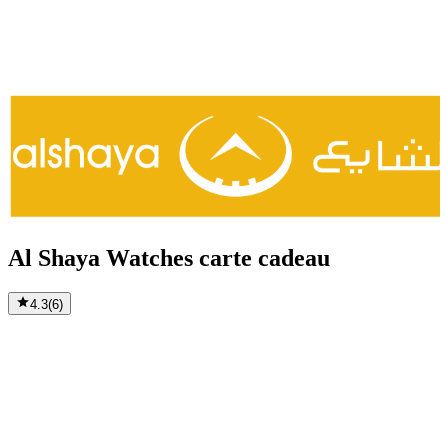
Al Shaya Watches carte cadeau
4.3
(
6
)