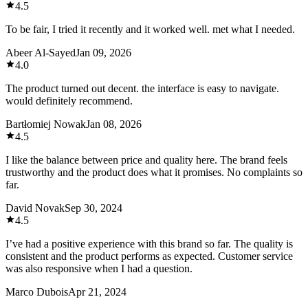
4.5
To be fair, I tried it recently and it worked well. met what I needed.
Abeer Al-Sayed
Jan 09, 2026
4.0
The product turned out decent. the interface is easy to navigate.
would definitely recommend.
Bartłomiej Nowak
Jan 08, 2026
4.5
I like the balance between price and quality here. The brand feels
trustworthy and the product does what it promises. No complaints so
far.
David Novak
Sep 30, 2024
4.5
I’ve had a positive experience with this brand so far. The quality is
consistent and the product performs as expected. Customer service
was also responsive when I had a question.
Marco Dubois
Apr 21, 2024