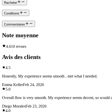
Racheter
Conditions
Commentaires
Note moyenne
4.6
10 revues
Avis des clients
4.5
Honestly, My experience seems smooth , met what I needed.
Emma Keller
Feb 24, 2026
5.0
Overall flow is very smooth. My experience seems decent, so would 
Diego Morales
Feb 23, 2026
4.0