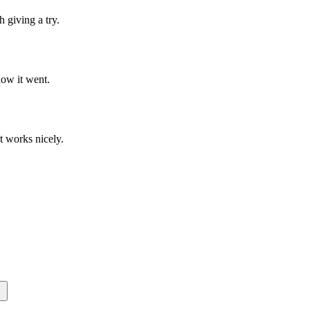
h giving a try.
how it went.
t works nicely.