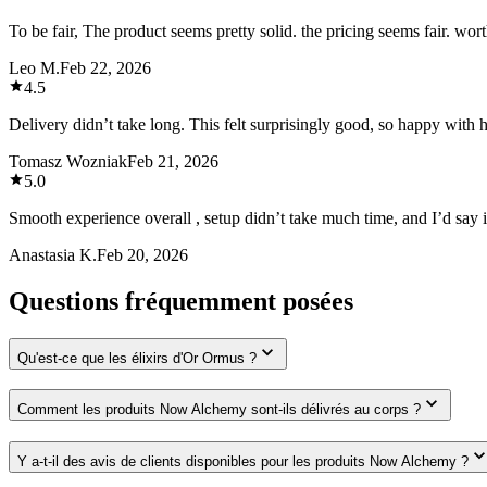
To be fair, The product seems pretty solid. the pricing seems fair. wort
Leo M.
Feb 22, 2026
4.5
Delivery didn’t take long. This felt surprisingly good, so happy with 
Tomasz Wozniak
Feb 21, 2026
5.0
Smooth experience overall , setup didn’t take much time, and I’d say i
Anastasia K.
Feb 20, 2026
Questions fréquemment posées
Qu'est-ce que les élixirs d'Or Ormus ?
Comment les produits Now Alchemy sont-ils délivrés au corps ?
Y a-t-il des avis de clients disponibles pour les produits Now Alchemy ?