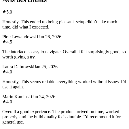
5.0
Honestly, This ended up being pleasant. setup didn’t take much
time. did what I expected.
Piotr Lewandowski
Jan 26, 2026
4.5
The interface is easy to navigate. Overall it felt surprisingly good, so
worth giving a try.
Laura Dabrowski
Jan 25, 2026
4.0
Honestly, This seems reliable. everything worked without issues. I’d
use it again.
Mario Kaminski
Jan 24, 2026
4.0
Overall a good experience. The product arrived on time, worked
properly, and the build quality feels durable. I’d recommend it for
general use.