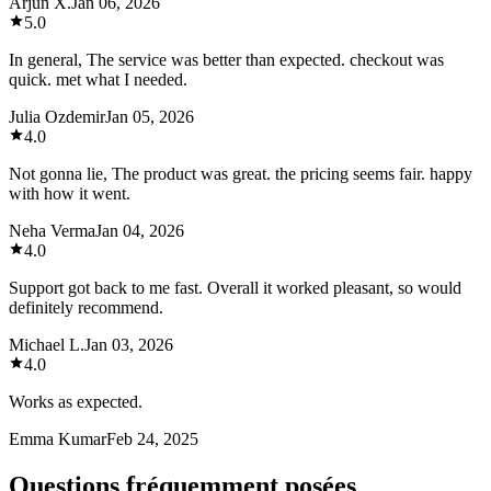
Arjun X.
Jan 06, 2026
5.0
In general, The service was better than expected. checkout was
quick. met what I needed.
Julia Ozdemir
Jan 05, 2026
4.0
Not gonna lie, The product was great. the pricing seems fair. happy
with how it went.
Neha Verma
Jan 04, 2026
4.0
Support got back to me fast. Overall it worked pleasant, so would
definitely recommend.
Michael L.
Jan 03, 2026
4.0
Works as expected.
Emma Kumar
Feb 24, 2025
Questions fréquemment posées