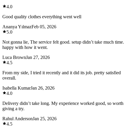
4.0
Good quality clothes everything went well
Ananya Yılmaz
Feb 05, 2026
5.0
Not gonna lie, The service felt good. setup didn’t take much time.
happy with how it went.
Luca Brown
Jan 27, 2026
4.5
From my side, I tried it recently and it did its job. pretty satisfied
overall.
Isabella Kumar
Jan 26, 2026
4.0
Delivery didn’t take long. My experience worked good, so worth
giving a try.
Rahul Anderson
Jan 25, 2026
4.5