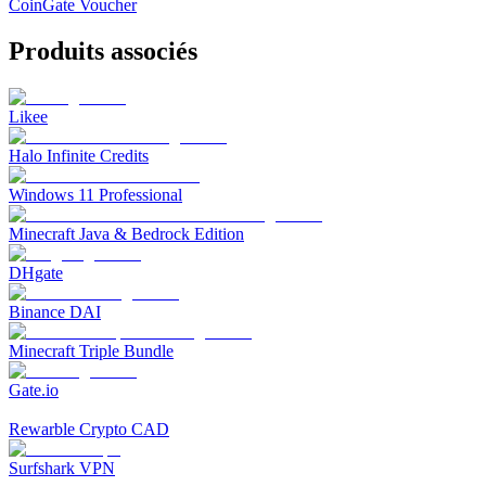
CoinGate Voucher
Produits associés
Likee
Halo Infinite Credits
Windows 11 Professional
Minecraft Java & Bedrock Edition
DHgate
Binance DAI
Minecraft Triple Bundle
Gate.io
Rewarble Crypto CAD
Surfshark VPN