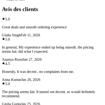
Avis des clients
5.0
Great deals and smooth ordering experience
Giulia Singh
Feb 11, 2026
5.0
In general, My experience ended up being smooth. the pricing
seems fair. did what I expected.
Ananya Rossi
Jan 27, 2026
4.5
Honestly, It was decent , no complaints from me.
Anna Kumar
Jan 26, 2026
5.0
The pricing seems fair. It turned out decent, so would definitely
recommend.
Giulia Gupta
Jan 25, 2026