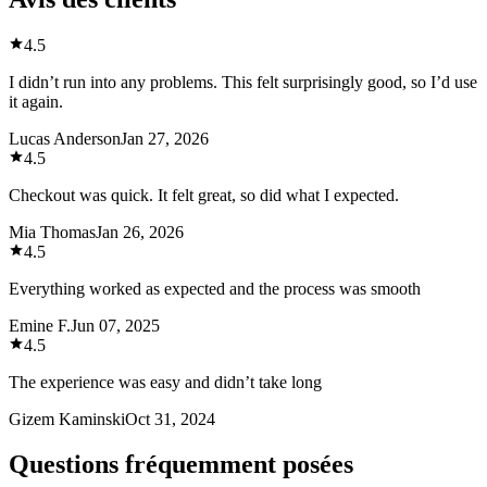
4.5
I didn’t run into any problems. This felt surprisingly good, so I’d use
it again.
Lucas Anderson
Jan 27, 2026
4.5
Checkout was quick. It felt great, so did what I expected.
Mia Thomas
Jan 26, 2026
4.5
Everything worked as expected and the process was smooth
Emine F.
Jun 07, 2025
4.5
The experience was easy and didn’t take long
Gizem Kaminski
Oct 31, 2024
Questions fréquemment posées