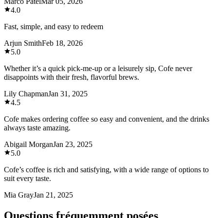
Marco Patel
Mar 05, 2026
4.0
Fast, simple, and easy to redeem
Arjun Smith
Feb 18, 2026
5.0
Whether it’s a quick pick-me-up or a leisurely sip, Cofe never
disappoints with their fresh, flavorful brews.
Lily Chapman
Jan 31, 2025
4.5
Cofe makes ordering coffee so easy and convenient, and the drinks
always taste amazing.
Abigail Morgan
Jan 23, 2025
5.0
Cofe’s coffee is rich and satisfying, with a wide range of options to
suit every taste.
Mia Gray
Jan 21, 2025
Questions fréquemment posées