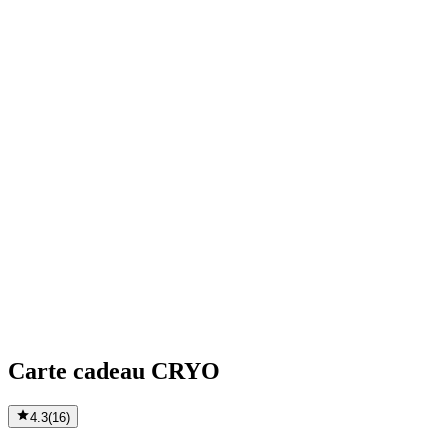
Carte cadeau CRYO
4.3
(
16
)