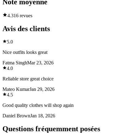
Note moyenne
4.3
16 revues
Avis des clients
5.0
Nice outfits looks great
Fatma Singh
Mar 23, 2026
4.0
Reliable store great choice
Mateo Kumar
Jan 29, 2026
4.5
Good quality clothes will shop again
Daniel Brown
Jan 18, 2026
Questions fréquemment posées