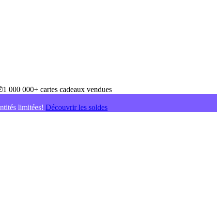
1 000 000+ cartes cadeaux vendues
ntités limitées!
Découvrir les soldes