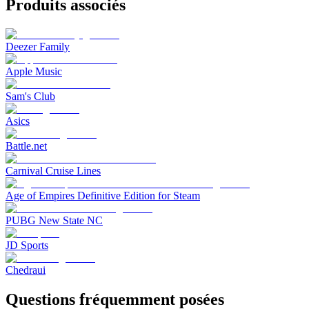
Produits associés
Deezer Family
Apple Music
Sam's Club
Asics
Battle.net
Carnival Cruise Lines
Age of Empires Definitive Edition for Steam
PUBG New State NC
JD Sports
Chedraui
Questions fréquemment posées