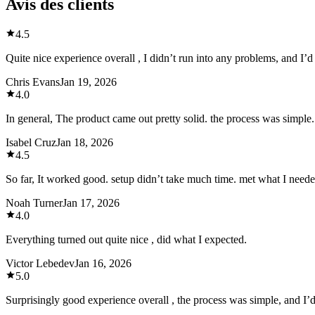
Avis des clients
4.5
Quite nice experience overall , I didn’t run into any problems, and I’d 
Chris Evans
Jan 19, 2026
4.0
In general, The product came out pretty solid. the process was simple. p
Isabel Cruz
Jan 18, 2026
4.5
So far, It worked good. setup didn’t take much time. met what I neede
Noah Turner
Jan 17, 2026
4.0
Everything turned out quite nice , did what I expected.
Victor Lebedev
Jan 16, 2026
5.0
Surprisingly good experience overall , the process was simple, and I’d