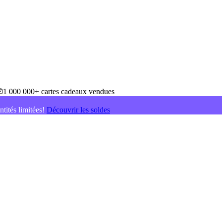
1 000 000+ cartes cadeaux vendues
ntités limitées!
Découvrir les soldes