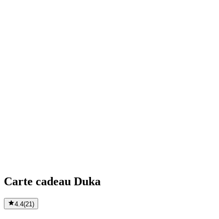
Carte cadeau Duka
4.4
(
21
)