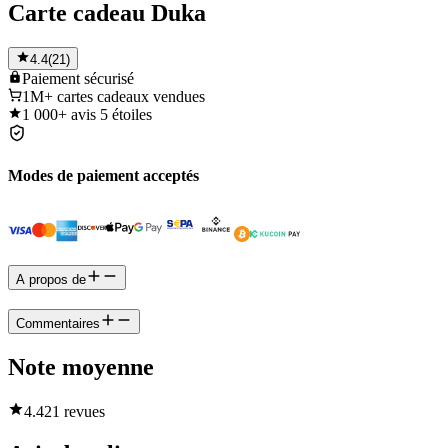
Carte cadeau Duka
4.4
(
21
)
Paiement
sécurisé
1M+
cartes cadeaux vendues
1 000+
avis 5 étoiles
Modes de paiement acceptés
A propos de
Commentaires
Note moyenne
4.4
21 revues