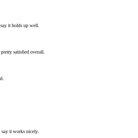
say it holds up well.
retty satisfied overall.
d.
 say it works nicely.