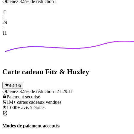
Obtenez 3.5% de réduction !
21
:
29
:
11
Carte cadeau Fitz & Huxley
4.4
(
13
)
Obtenez 3.5% de réduction !
21:29:11
Paiement
sécurisé
1M+
cartes cadeaux vendues
1 000+
avis 5 étoiles
Modes de paiement acceptés