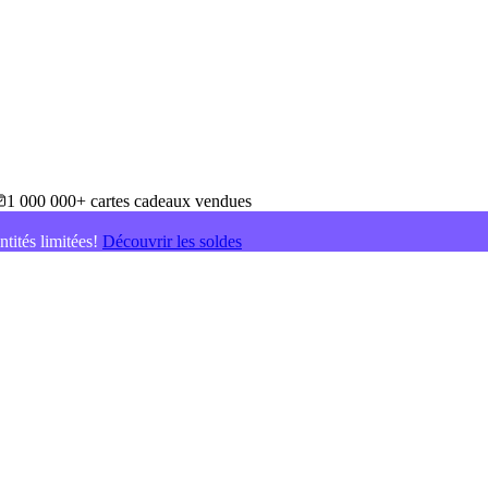
1 000 000+ cartes cadeaux vendues
ntités limitées!
Découvrir les soldes