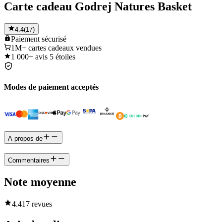
Carte cadeau Godrej Natures Basket
4.4
(
17
)
Paiement
sécurisé
1M+
cartes cadeaux vendues
1 000+
avis 5 étoiles
Modes de paiement acceptés
A propos de
Commentaires
Note moyenne
4.4
17 revues