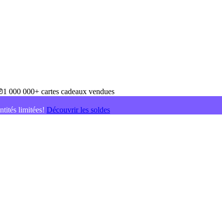
1 000 000+ cartes cadeaux vendues
ntités limitées!
Découvrir les soldes