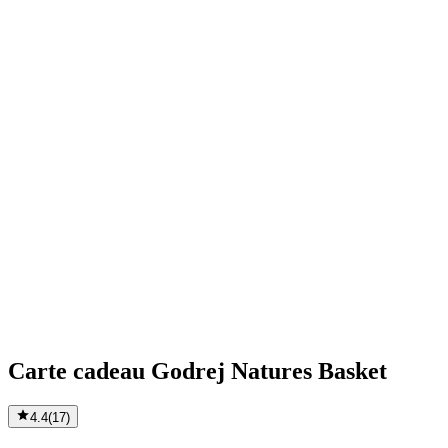
Carte cadeau Godrej Natures Basket
4.4
(
17
)