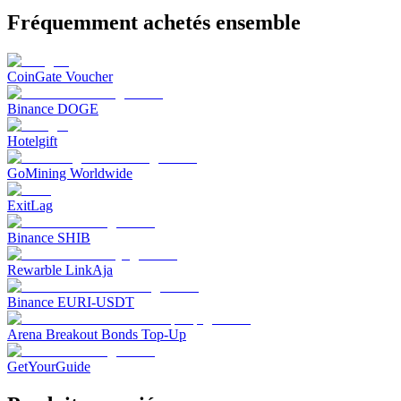
Fréquemment achetés ensemble
CoinGate Voucher
Binance DOGE
Hotelgift
GoMining Worldwide
ExitLag
Binance SHIB
Rewarble LinkAja
Binance EURI-USDT
Arena Breakout Bonds Top-Up
GetYourGuide