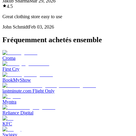
Jakub Sharma
Mar 29, 2026
4.5
Great clothing store easy to use
John Schmidt
Feb 03, 2026
Fréquemment achetés ensemble
Croma
First Cry
BookMyShow
lastminute.com Flight Only
Myntra
Reliance Digital
KFC
Swiggy