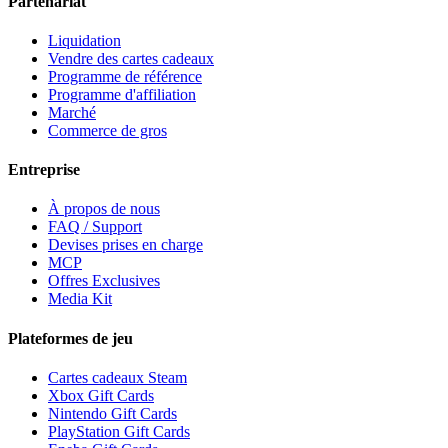
Partenariat
Liquidation
Vendre des cartes cadeaux
Programme de référence
Programme d'affiliation
Marché
Commerce de gros
Entreprise
À propos de nous
FAQ / Support
Devises prises en charge
MCP
Offres Exclusives
Media Kit
Plateformes de jeu
Cartes cadeaux Steam
Xbox Gift Cards
Nintendo Gift Cards
PlayStation Gift Cards