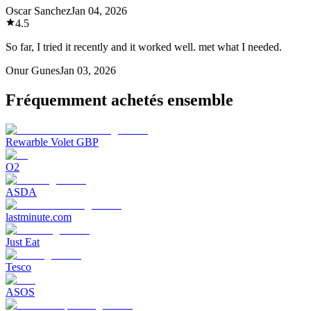
Oscar Sanchez
Jan 04, 2026
4.5
So far, I tried it recently and it worked well. met what I needed.
Onur Gunes
Jan 03, 2026
Fréquemment achetés ensemble
Rewarble Volet GBP
O2
ASDA
lastminute.com
Just Eat
Tesco
ASOS