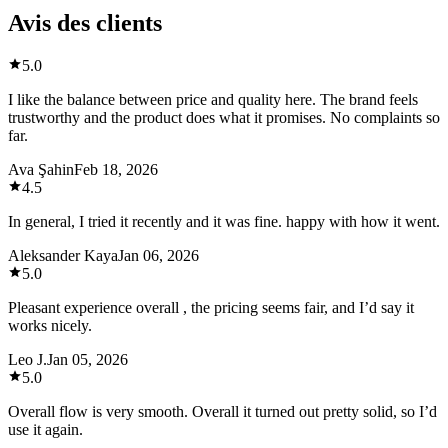
Avis des clients
5.0
I like the balance between price and quality here. The brand feels
trustworthy and the product does what it promises. No complaints so
far.
Ava Şahin
Feb 18, 2026
4.5
In general, I tried it recently and it was fine. happy with how it went.
Aleksander Kaya
Jan 06, 2026
5.0
Pleasant experience overall , the pricing seems fair, and I’d say it
works nicely.
Leo J.
Jan 05, 2026
5.0
Overall flow is very smooth. Overall it turned out pretty solid, so I’d
use it again.