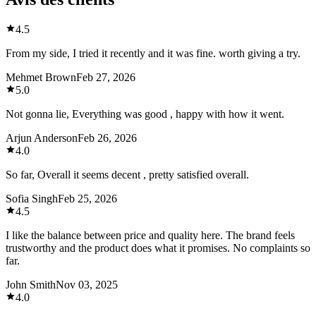
4.5
From my side, I tried it recently and it was fine. worth giving a try.
Mehmet Brown
Feb 27, 2026
5.0
Not gonna lie, Everything was good , happy with how it went.
Arjun Anderson
Feb 26, 2026
4.0
So far, Overall it seems decent , pretty satisfied overall.
Sofia Singh
Feb 25, 2026
4.5
I like the balance between price and quality here. The brand feels
trustworthy and the product does what it promises. No complaints so
far.
John Smith
Nov 03, 2025
4.0