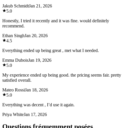
Jakub Schmidt
Jan 21, 2026
5.0
Honestly, I tried it recently and it was fine. would definitely
recommend.
Ethan Singh
Jan 20, 2026
4.5
Everything ended up being great , met what I needed.
Emma Dubois
Jan 19, 2026
5.0
My experience ended up being good. the pricing seems fair. pretty
satisfied overall.
Mateo Rossi
Jan 18, 2026
5.0
Everything was decent , I’d use it again.
Priya White
Jan 17, 2026
Questions fréquemment posées