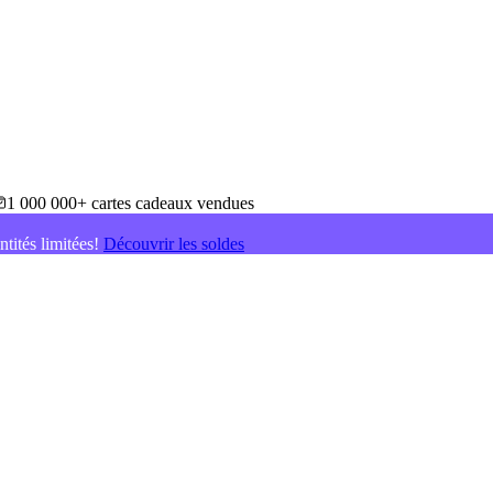
1 000 000+ cartes cadeaux vendues
ntités limitées!
Découvrir les soldes