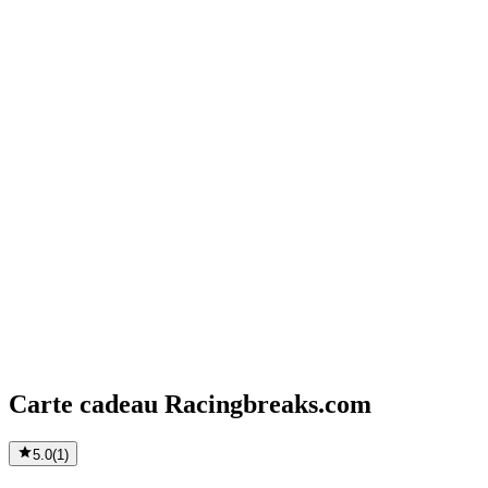
Carte cadeau Racingbreaks.com
5.0
(
1
)