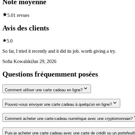
Note moyenne
5.0
1 revues
Avis des clients
5.0
So far, I tried it recently and it did its job. worth giving a try.
Sofia Kowalski
Jan 29, 2026
Questions fréquemment posées
Comment utiliser une carte cadeau en ligne?
Pouvez-vous envoyer une carte cadeau à quelqu'un en ligne?
Comment acheter une carte-cadeau numérique avec une cryptomonnaie?
Puis-je acheter une carte cadeau avec une carte de crédit ou un portefeuil