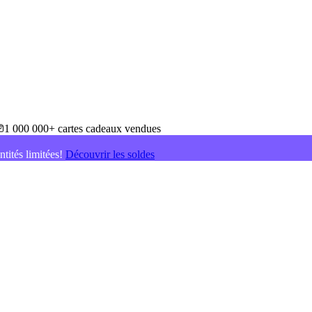
1 000 000+ cartes cadeaux vendues
ntités limitées!
Découvrir les soldes