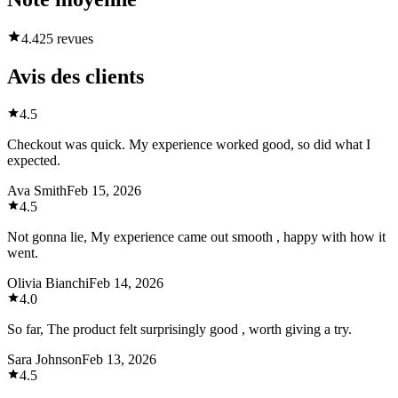
4.4
25 revues
Avis des clients
4.5
Checkout was quick. My experience worked good, so did what I
expected.
Ava Smith
Feb 15, 2026
4.5
Not gonna lie, My experience came out smooth , happy with how it
went.
Olivia Bianchi
Feb 14, 2026
4.0
So far, The product felt surprisingly good , worth giving a try.
Sara Johnson
Feb 13, 2026
4.5