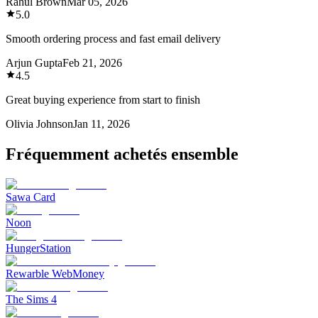
Rahul Brown
Mar 05, 2026
5.0
Smooth ordering process and fast email delivery
Arjun Gupta
Feb 21, 2026
4.5
Great buying experience from start to finish
Olivia Johnson
Jan 11, 2026
Fréquemment achetés ensemble
Sawa Card
Noon
HungerStation
Rewarble WebMoney
The Sims 4