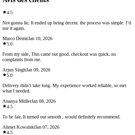
4.5
Not gonna lie, It ended up being decent. the process was simple. I’d
use it again.
Marco Demir
Jan 10, 2026
5.0
From my side, This came out good. checkout was quick. no
complaints from me.
Arjun Singh
Jan 09, 2026
5.0
Delivery didn’t take long. My experience worked reliable, so met
what I needed.
Ananya Müller
Jan 08, 2026
4.5
To be fair, It turned out smooth , would definitely recommend.
Ahmet Kowalski
Jan 07, 2026
4.5