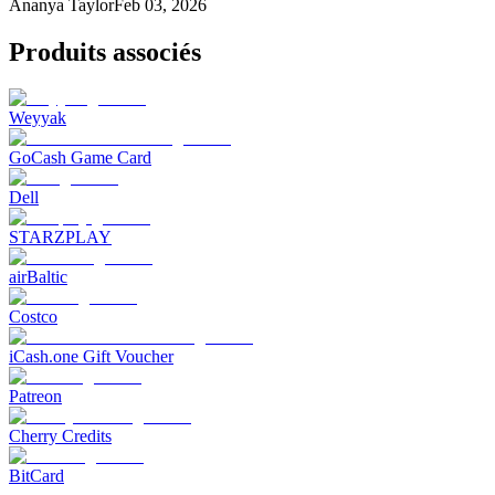
Ananya Taylor
Feb 03, 2026
Produits associés
Weyyak‎
GoCash Game Card
Dell
STARZPLAY
airBaltic
Costco
iCash.one Gift Voucher
Patreon
Cherry Credits
BitCard