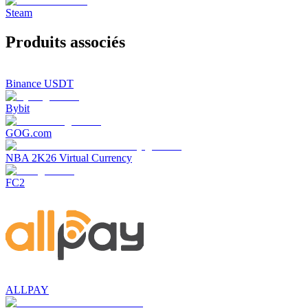
Steam
Produits associés
Binance USDT
Bybit
GOG.com
NBA 2K26 Virtual Currency
FC2
ALLPAY