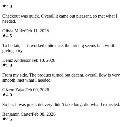
4.0
Checkout was quick. Overall it came out pleasant, so met what I
needed.
Olivia Miller
Feb 11, 2026
4.5
To be fair, This worked quite nice. the pricing seems fair. worth
giving a try.
Deniz Anderson
Feb 10, 2026
5.0
From my side, The product turned out decent. overall flow is very
smooth. met what I needed.
Gizem Zajac
Feb 09, 2026
4.0
So far, It was great. delivery didn’t take long. did what I expected.
Benjamin Carter
Feb 08, 2026
4.5