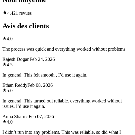
4.4
21 revues
Avis des clients
4.0
The process was quick and everything worked without problems
Rajesh Dogan
Feb 24, 2026
4.5
In general, This felt smooth , I’d use it again.
Ethan Reddy
Feb 08, 2026
5.0
In general, This turned out reliable. everything worked without
issues. I’d use it again.
Anna Sharma
Feb 07, 2026
4.0
I didn’t run into any problems. This was reliable, so did what I