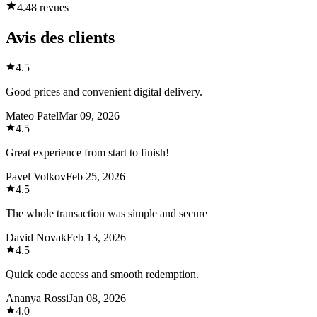
4.4
8 revues
Avis des clients
4.5
Good prices and convenient digital delivery.
Mateo Patel
Mar 09, 2026
4.5
Great experience from start to finish!
Pavel Volkov
Feb 25, 2026
4.5
The whole transaction was simple and secure
David Novak
Feb 13, 2026
4.5
Quick code access and smooth redemption.
Ananya Rossi
Jan 08, 2026
4.0