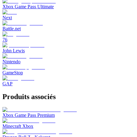
Xbox Game Pass Ultimate
Next
Battle.net
76
John Lewis
Nintendo
GameStop
GAP
Produits associés
Xbox Game Pass Premium
Minecraft Xbox