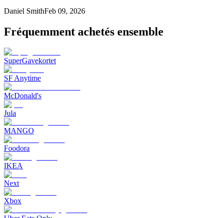
Daniel Smith
Feb 09, 2026
Fréquemment achetés ensemble
SuperGavekortet
SF Anytime
McDonald's
Jula
MANGO
Foodora
IKEA
Next
Xbox