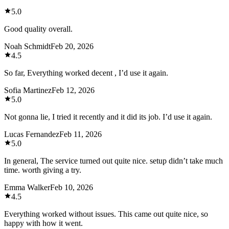
5.0
Good quality overall.
Noah Schmidt
Feb 20, 2026
4.5
So far, Everything worked decent , I’d use it again.
Sofia Martinez
Feb 12, 2026
5.0
Not gonna lie, I tried it recently and it did its job. I’d use it again.
Lucas Fernandez
Feb 11, 2026
5.0
In general, The service turned out quite nice. setup didn’t take much
time. worth giving a try.
Emma Walker
Feb 10, 2026
4.5
Everything worked without issues. This came out quite nice, so
happy with how it went.