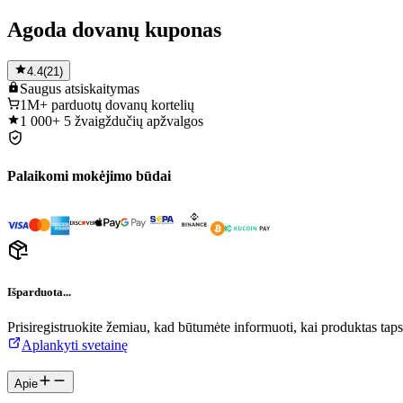
Agoda dovanų kuponas
4.4
(
21
)
Saugus
atsiskaitymas
1M+
parduotų dovanų kortelių
1 000+
5 žvaigždučių apžvalgos
Palaikomi mokėjimo būdai
Išparduota...
Prisiregistruokite žemiau, kad būtumėte informuoti, kai produktas tap
Aplankyti svetainę
Apie