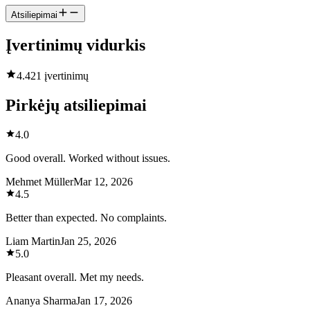
Atsiliepimai
Įvertinimų vidurkis
4.4
21 įvertinimų
Pirkėjų atsiliepimai
4.0
Good overall. Worked without issues.
Mehmet Müller
Mar 12, 2026
4.5
Better than expected. No complaints.
Liam Martin
Jan 25, 2026
5.0
Pleasant overall. Met my needs.
Ananya Sharma
Jan 17, 2026