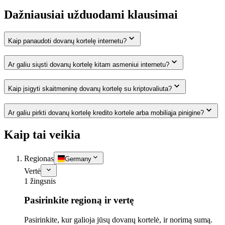
Dažniausiai užduodami klausimai
Kaip panaudoti dovanų kortelę internetu?
Ar galiu siųsti dovanų kortelę kitam asmeniui internetu?
Kaip įsigyti skaitmeninę dovanų kortelę su kriptovaliuta?
Ar galiu pirkti dovanų kortelę kredito kortele arba mobiliąja pinigine?
Kaip tai veikia
Regionas
Germany
Vertė
1 žingsnis
Pasirinkite regioną ir vertę
Pasirinkite, kur galioja jūsų dovanų kortelė, ir norimą sumą.