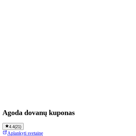
Agoda dovanų kuponas
4.4
(
21
)
Aplankyti svetainę