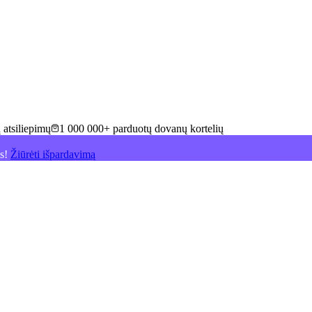
 atsiliepimų
1 000 000+ parduotų dovanų kortelių
is!
Žiūrėti išpardavimą