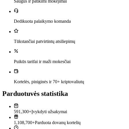
Saugūs ir patikimi mokėjimai
Dedikuota palaikymo komanda
Tūkstančiai patvirtintų atsiliepimų
Puikūs tarifai ir maži mokesčiai
Kortelės, piniginės ir 70+ kriptovaliutų
Parduotuvės statistika
591,300+
Įvykdyti užsakymai
1,108,700+
Parduota dovanų kortelių