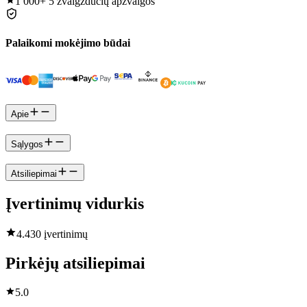
1 000+
5 žvaigždučių apžvalgos
Palaikomi mokėjimo būdai
Apie
Sąlygos
Atsiliepimai
Įvertinimų vidurkis
4.4
30 įvertinimų
Pirkėjų atsiliepimai
5.0