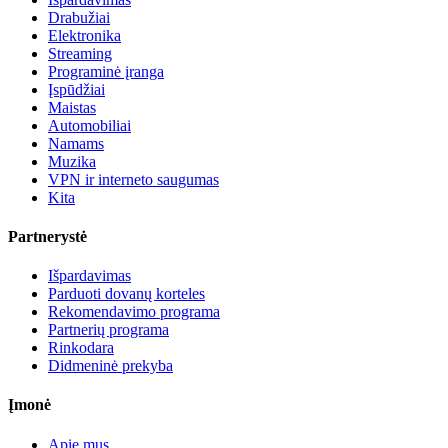
Drabužiai
Elektronika
Streaming
Programinė įranga
Įspūdžiai
Maistas
Automobiliai
Namams
Muzika
VPN ir interneto saugumas
Kita
Partnerystė
Išpardavimas
Parduoti dovanų korteles
Rekomendavimo programa
Partnerių programa
Rinkodara
Didmeninė prekyba
Įmonė
Apie mus