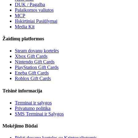
DUK / Pagalba
Palaikomos valiutos
MCP
Išskirtiniai Pasiūlymai
Media Kit
Žaidimų platformos
Steam dovanų kortelės
Xbox Gift Cards
Nintendo Gift Cards
PlayStation Gift Cards
Eneba Gift Cards
Roblox Gift Cards
Teisinė informacija
Terminai ir sąlygos
Privatumo politika
SMS Terminai ir Sąlygos
Mokėjimo Būdai
Pirkti dovanų korteles su Kriptovaliutomis