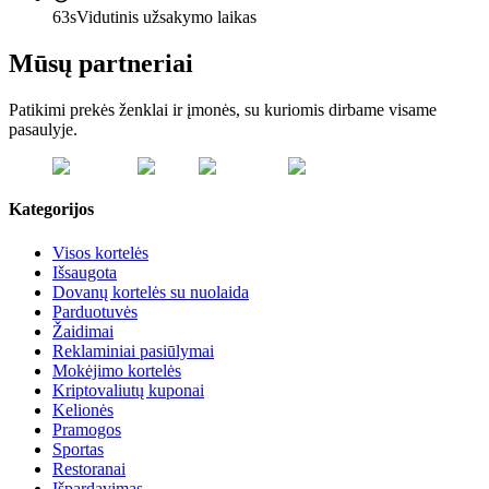
63s
Vidutinis užsakymo laikas
Mūsų partneriai
Patikimi prekės ženklai ir įmonės, su kuriomis dirbame visame
pasaulyje.
Kategorijos
Visos kortelės
Išsaugota
Dovanų kortelės su nuolaida
Parduotuvės
Žaidimai
Reklaminiai pasiūlymai
Mokėjimo kortelės
Kriptovaliutų kuponai
Kelionės
Pramogos
Sportas
Restoranai
Išpardavimas