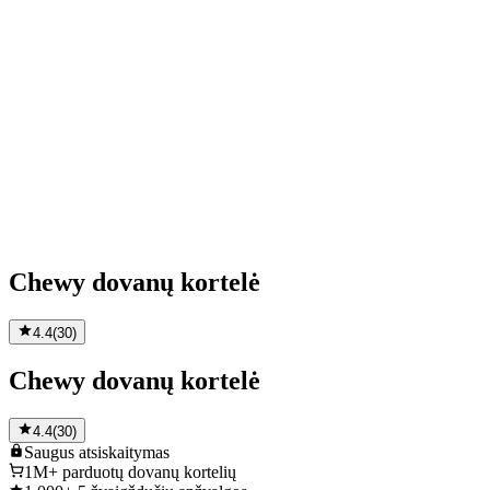
Chewy dovanų kortelė
4.4
(
30
)
Chewy dovanų kortelė
4.4
(
30
)
Saugus
atsiskaitymas
1M+
parduotų dovanų kortelių