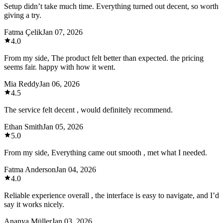
Setup didn’t take much time. Everything turned out decent, so worth
giving a try.
Fatma Çelik
Jan 07, 2026
4.0
From my side, The product felt better than expected. the pricing
seems fair. happy with how it went.
Mia Reddy
Jan 06, 2026
4.5
The service felt decent , would definitely recommend.
Ethan Smith
Jan 05, 2026
5.0
From my side, Everything came out smooth , met what I needed.
Fatma Anderson
Jan 04, 2026
4.0
Reliable experience overall , the interface is easy to navigate, and I’d
say it works nicely.
Ananya Müller
Jan 03, 2026