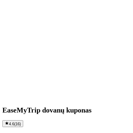
EaseMyTrip dovanų kuponas
4.6
(
16
)