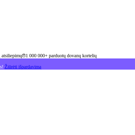
 atsiliepimų
1 000 000+ parduotų dovanų kortelių
is!
Žiūrėti išpardavimą