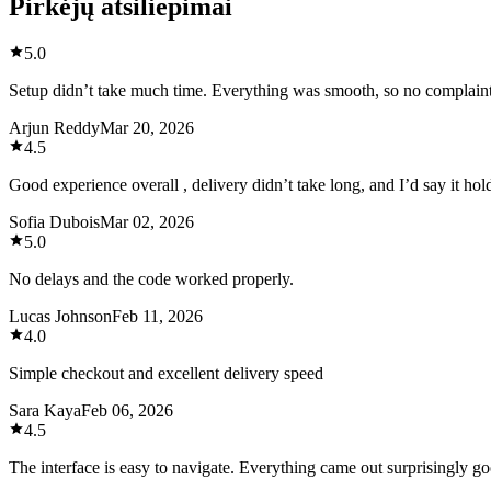
Pirkėjų atsiliepimai
5.0
Setup didn’t take much time. Everything was smooth, so no complain
Arjun Reddy
Mar 20, 2026
4.5
Good experience overall , delivery didn’t take long, and I’d say it hol
Sofia Dubois
Mar 02, 2026
5.0
No delays and the code worked properly.
Lucas Johnson
Feb 11, 2026
4.0
Simple checkout and excellent delivery speed
Sara Kaya
Feb 06, 2026
4.5
The interface is easy to navigate. Everything came out surprisingly go