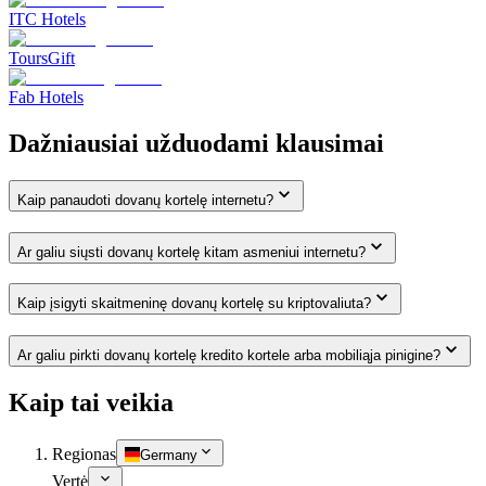
ITC Hotels
ToursGift
Fab Hotels
Dažniausiai užduodami klausimai
Kaip panaudoti dovanų kortelę internetu?
Ar galiu siųsti dovanų kortelę kitam asmeniui internetu?
Kaip įsigyti skaitmeninę dovanų kortelę su kriptovaliuta?
Ar galiu pirkti dovanų kortelę kredito kortele arba mobiliąja pinigine?
Kaip tai veikia
Regionas
Germany
Vertė