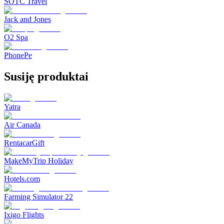
SOTC Travel
Jack and Jones
O2 Spa
PhonePe
Susiję produktai
Yatra
Air Canada
RentacarGift
MakeMyTrip Holiday
Hotels.com
Farming Simulator 22
Ixigo Flights