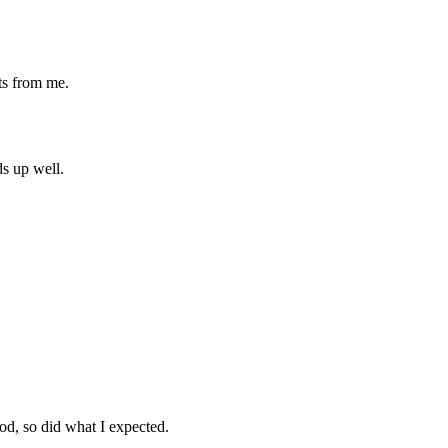
ts from me.
ds up well.
od, so did what I expected.