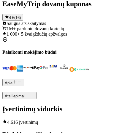
EaseMyTrip dovanų kuponas
4.6
(
16
)
Saugus
atsiskaitymas
1M+
parduotų dovanų kortelių
1 000+
5 žvaigždučių apžvalgos
Palaikomi mokėjimo būdai
Apie
Atsiliepimai
Įvertinimų vidurkis
4.6
16 įvertinimų