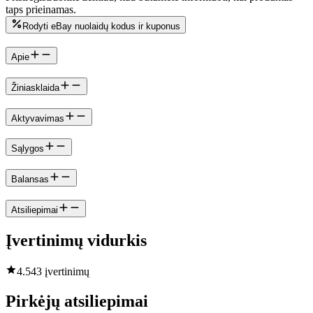
taps prieinamas.
Rodyti eBay nuolaidų kodus ir kuponus
Apie
Žiniasklaida
Aktyvavimas
Sąlygos
Balansas
Atsiliepimai
Įvertinimų vidurkis
4.5
43 įvertinimų
Pirkėjų atsiliepimai