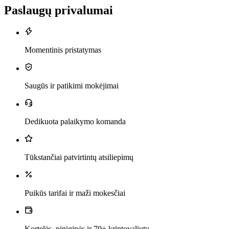
Paslaugų privalumai
Momentinis pristatymas
Saugūs ir patikimi mokėjimai
Dedikuota palaikymo komanda
Tūkstančiai patvirtintų atsiliepimų
Puikūs tarifai ir maži mokesčiai
Kortelės, piniginės ir 70+ kriptovaliutų