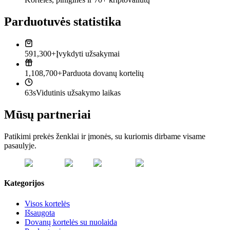
Parduotuvės statistika
591,300+
Įvykdyti užsakymai
1,108,700+
Parduota dovanų kortelių
63s
Vidutinis užsakymo laikas
Mūsų partneriai
Patikimi prekės ženklai ir įmonės, su kuriomis dirbame visame
pasaulyje.
Kategorijos
Visos kortelės
Išsaugota
Dovanų kortelės su nuolaida