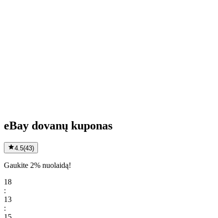
eBay dovanų kuponas
4.5
(
43
)
Gaukite 2% nuolaidą!
18
:
13
:
15