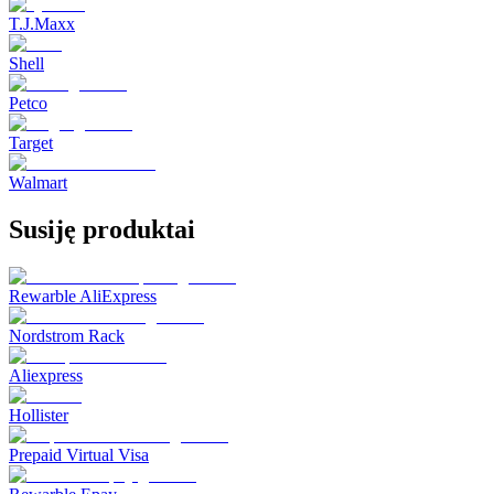
T.J.Maxx
Shell
Petco
Target
Walmart
Susiję produktai
Rewarble AliExpress
Nordstrom Rack
Aliexpress
Hollister
Prepaid Virtual Visa