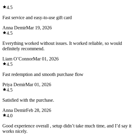
4.5
Fast service and easy-to-use gift card
Anna Demir
Mar 19, 2026
4.5
Everything worked without issues. It worked reliable, so would
definitely recommend.
Liam O’Connor
Mar 01, 2026
4.5
Fast redemption and smooth purchase flow
Priya Demir
Mar 01, 2026
4.5
Satisfied with the purchase.
Anna Demir
Feb 28, 2026
4.0
Good experience overall , setup didn’t take much time, and I’d say it
works nicely.