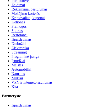
Parduotuvės
Žaidimai
Reklaminiai pasiūlymai
Mokėjimo kortelės
Kriptovaliutų kuponai
Kelionės
Pramogos
Sportas
Restoranai
Išpardavimas
Drabužiai
Elektronika
Streaming
Programinė įranga
Įspūdžiai
Maistas
Automobiliai
Namams
Muzika
VPN ir interneto saugumas
Kita
Partnerystė
Išpardavimas