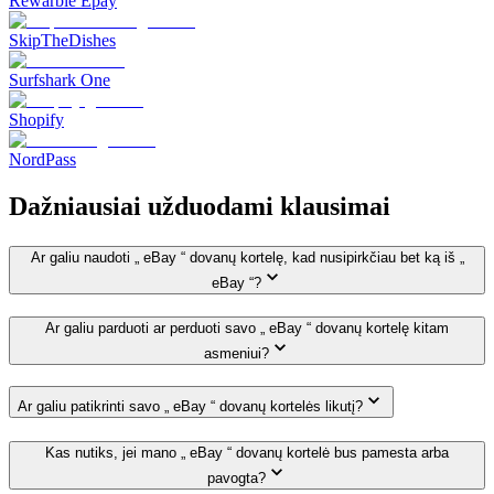
Rewarble Epay
SkipTheDishes
Surfshark One
Shopify
NordPass
Dažniausiai užduodami klausimai
Ar galiu naudoti „ eBay “ dovanų kortelę, kad nusipirkčiau bet ką iš „
eBay “?
Ar galiu parduoti ar perduoti savo „ eBay “ dovanų kortelę kitam
asmeniui?
Ar galiu patikrinti savo „ eBay “ dovanų kortelės likutį?
Kas nutiks, jei mano „ eBay “ dovanų kortelė bus pamesta arba
pavogta?