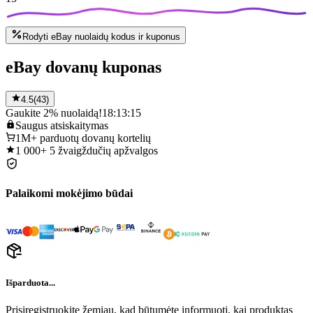
Rodyti eBay nuolaidų kodus ir kuponus
eBay dovanų kuponas
4.5
(
43
)
Gaukite 2% nuolaidą!
18:13:15
Saugus
atsiskaitymas
1M+
parduotų dovanų kortelių
1 000+
5 žvaigždučių apžvalgos
Palaikomi mokėjimo būdai
Išparduota...
Prisiregistruokite žemiau, kad būtumėte informuoti, kai produktas