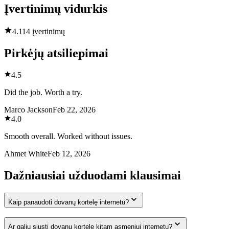
Įvertinimų vidurkis
4.1
14 įvertinimų
Pirkėjų atsiliepimai
4.5
Did the job. Worth a try.
Marco Jackson
Feb 22, 2026
4.0
Smooth overall. Worked without issues.
Ahmet White
Feb 12, 2026
Dažniausiai užduodami klausimai
Kaip panaudoti dovanų kortelę internetu?
Ar galiu siųsti dovanų kortelę kitam asmeniui internetu?