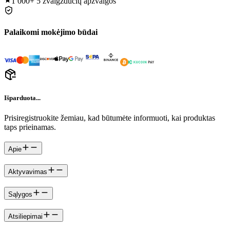
1 000+
5 žvaigždučių apžvalgos
Palaikomi mokėjimo būdai
Išparduota...
Prisiregistruokite žemiau, kad būtumėte informuoti, kai produktas
taps prieinamas.
Apie
Aktyvavimas
Sąlygos
Atsiliepimai