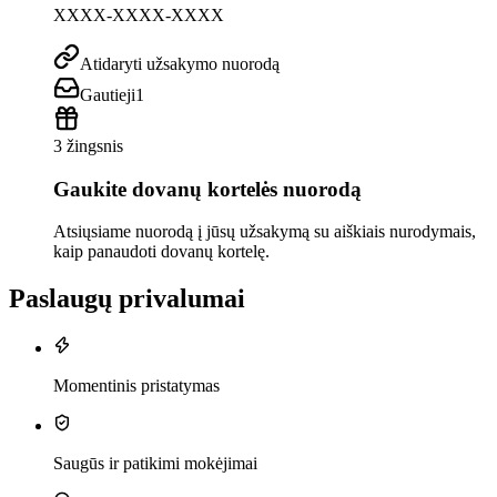
XXXX-XXXX-XXXX
Atidaryti užsakymo nuorodą
Gautieji
1
3 žingsnis
Gaukite dovanų kortelės nuorodą
Atsiųsiame nuorodą į jūsų užsakymą su aiškiais nurodymais,
kaip panaudoti dovanų kortelę.
Paslaugų privalumai
Momentinis pristatymas
Saugūs ir patikimi mokėjimai