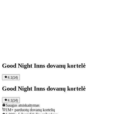
Good Night Inns dovanų kortelė
4.1
(
14
)
Good Night Inns dovanų kortelė
4.1
(
14
)
Saugus
atsiskaitymas
1M+
parduotų dovanų kortelių