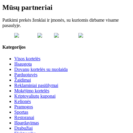
Mūsų partneriai
Patikimi prekės ženklai ir įmonės, su kuriomis dirbame visame
pasaulyje.
Kategorijos
Visos kortelės
Išsaugota
Dovanų kortelės su nuolaida
Parduotuvės
Žaidimai
Reklaminiai pasiūlymai
Mokėjimo kortelės
Kriptovaliutų kuponai
Kelionės
Pramogos
Sportas
Restoranai
Išpardavimas
Drabužiai