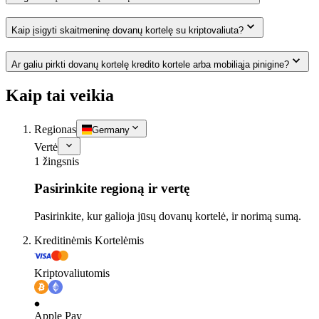
Kaip įsigyti skaitmeninę dovanų kortelę su kriptovaliuta?
Ar galiu pirkti dovanų kortelę kredito kortele arba mobiliąja pinigine?
Kaip tai veikia
Regionas
Germany
Vertė
1 žingsnis
Pasirinkite regioną ir vertę
Pasirinkite, kur galioja jūsų dovanų kortelė, ir norimą sumą.
Kreditinėmis Kortelėmis
Kriptovaliutomis
Apple Pay