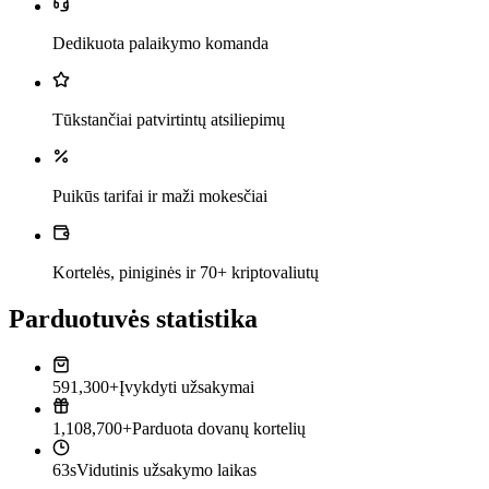
Dedikuota palaikymo komanda
Tūkstančiai patvirtintų atsiliepimų
Puikūs tarifai ir maži mokesčiai
Kortelės, piniginės ir 70+ kriptovaliutų
Parduotuvės statistika
591,300+
Įvykdyti užsakymai
1,108,700+
Parduota dovanų kortelių
63s
Vidutinis užsakymo laikas