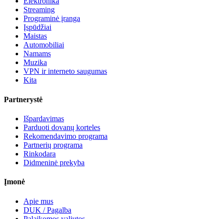
Elektronika
Streaming
Programinė įranga
Įspūdžiai
Maistas
Automobiliai
Namams
Muzika
VPN ir interneto saugumas
Kita
Partnerystė
Išpardavimas
Parduoti dovanų korteles
Rekomendavimo programa
Partnerių programa
Rinkodara
Didmeninė prekyba
Įmonė
Apie mus
DUK / Pagalba
Palaikomos valiutos