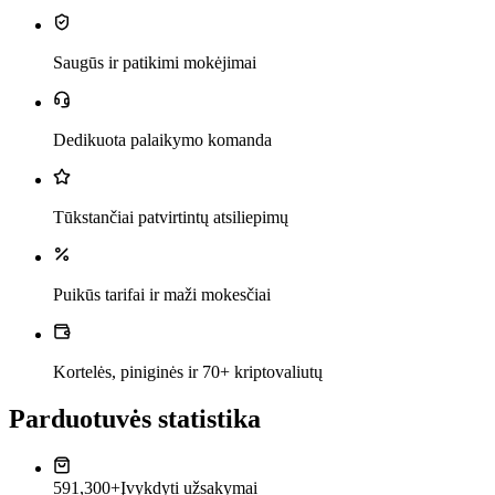
Saugūs ir patikimi mokėjimai
Dedikuota palaikymo komanda
Tūkstančiai patvirtintų atsiliepimų
Puikūs tarifai ir maži mokesčiai
Kortelės, piniginės ir 70+ kriptovaliutų
Parduotuvės statistika
591,300+
Įvykdyti užsakymai