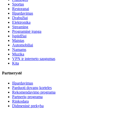
Sportas
Restoranai
Išpardavimas
Drabužiai
Elektronika
Streaming
Programinė įranga
Įspūdžiai
Maistas
Automobiliai
Namams
Muzika
VPN ir interneto saugumas
Kita
Partnerystė
Išpardavimas
Parduoti dovanų korteles
Rekomendavimo programa
Partnerių programa
Rinkodara
Didmeninė prekyba