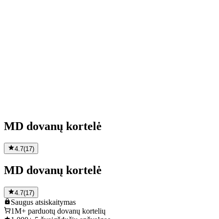
MD dovanų kortelė
4.7
(
17
)
MD dovanų kortelė
4.7
(
17
)
Saugus
atsiskaitymas
1M+
parduotų dovanų kortelių