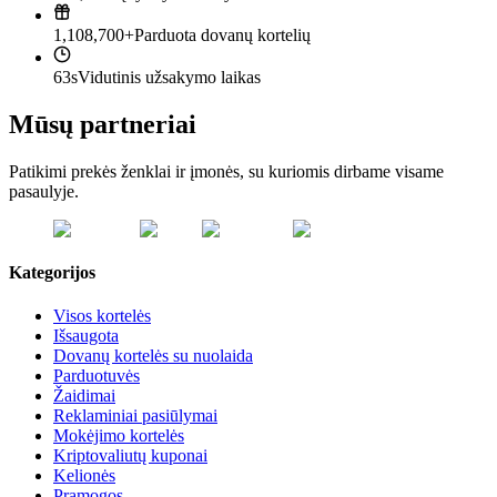
1,108,700+
Parduota dovanų kortelių
63s
Vidutinis užsakymo laikas
Mūsų partneriai
Patikimi prekės ženklai ir įmonės, su kuriomis dirbame visame
pasaulyje.
Kategorijos
Visos kortelės
Išsaugota
Dovanų kortelės su nuolaida
Parduotuvės
Žaidimai
Reklaminiai pasiūlymai
Mokėjimo kortelės
Kriptovaliutų kuponai
Kelionės
Pramogos