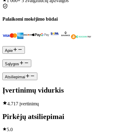
1 000+
5 žvaigždučių apžvalgos
Palaikomi mokėjimo būdai
Apie
Sąlygos
Atsiliepimai
Įvertinimų vidurkis
4.7
17 įvertinimų
Pirkėjų atsiliepimai
5.0