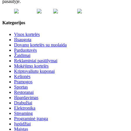
pasaulyje.
Kategorijos
Visos kortelės
Išsaugota
Dovanų kortelės su nuolaida
Parduotuvės
Žaidimai
Reklaminiai pasiūlymai
Mokėjimo kortelės
Kriptovaliutų kuponai
Kelionės
Pramogos
Sportas
Restoranai
Išpardavimas
Drabužiai
Elektronika
Streaming
Programinė įranga
Įspūdžiai
Maistas