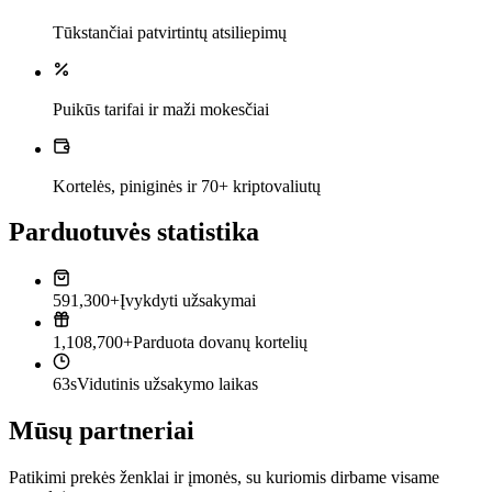
Tūkstančiai patvirtintų atsiliepimų
Puikūs tarifai ir maži mokesčiai
Kortelės, piniginės ir 70+ kriptovaliutų
Parduotuvės statistika
591,300+
Įvykdyti užsakymai
1,108,700+
Parduota dovanų kortelių
63s
Vidutinis užsakymo laikas
Mūsų partneriai
Patikimi prekės ženklai ir įmonės, su kuriomis dirbame visame