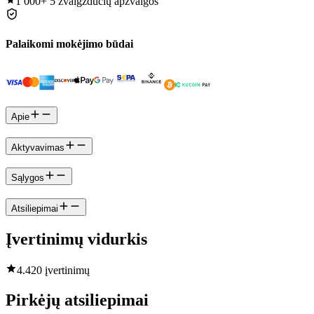
1 000+
5 žvaigždučių apžvalgos
Palaikomi mokėjimo būdai
Apie
Aktyvavimas
Sąlygos
Atsiliepimai
Įvertinimų vidurkis
4.4
20 įvertinimų
Pirkėjų atsiliepimai