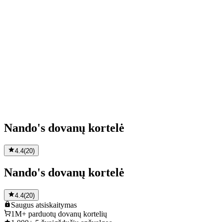
Nando's dovanų kortelė
4.4
(
20
)
Nando's dovanų kortelė
4.4
(
20
)
Saugus
atsiskaitymas
1M+
parduotų dovanų kortelių