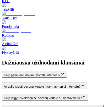
KFC
TripGift
Yalla Live
Foodpanda
KuCoin
AirlineGift
FlystayGift
Dažniausiai užduodami klausimai
Kaip panaudoti dovanų kortelę internetu?
Ar galiu siųsti dovanų kortelę kitam asmeniui internetu?
Kaip įsigyti skaitmeninę dovanų kortelę su kriptovaliuta?