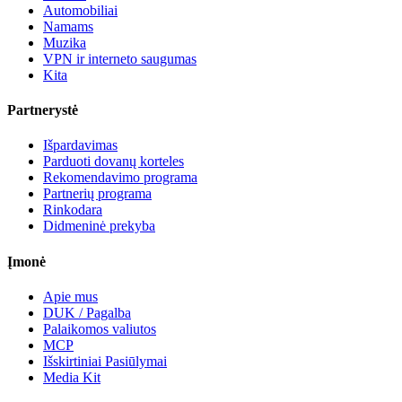
Automobiliai
Namams
Muzika
VPN ir interneto saugumas
Kita
Partnerystė
Išpardavimas
Parduoti dovanų korteles
Rekomendavimo programa
Partnerių programa
Rinkodara
Didmeninė prekyba
Įmonė
Apie mus
DUK / Pagalba
Palaikomos valiutos
MCP
Išskirtiniai Pasiūlymai
Media Kit