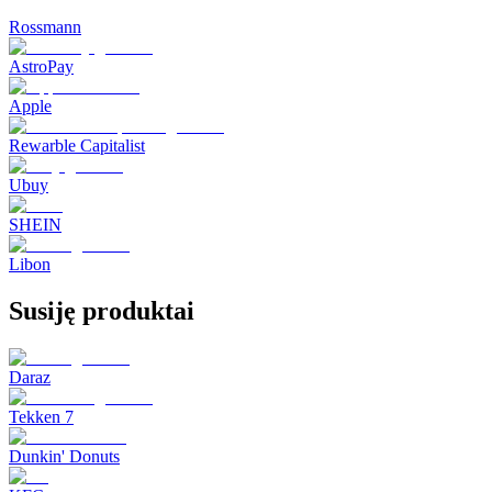
Rossmann
AstroPay
Apple
Rewarble Capitalist
Ubuy
SHEIN
Libon
Susiję produktai
Daraz
Tekken 7
Dunkin' Donuts