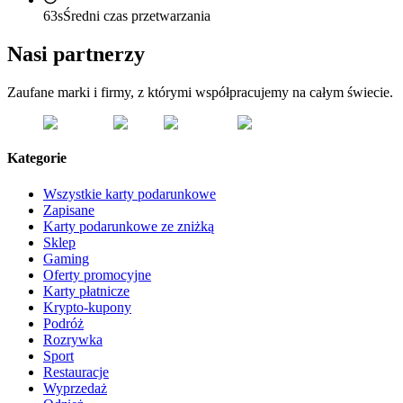
63s
Średni czas przetwarzania
Nasi partnerzy
Zaufane marki i firmy, z którymi współpracujemy na całym świecie.
Kategorie
Wszystkie karty podarunkowe
Zapisane
Karty podarunkowe ze zniżką
Sklep
Gaming
Oferty promocyjne
Karty płatnicze
Krypto-kupony
Podróż
Rozrywka
Sport
Restauracje
Wyprzedaż