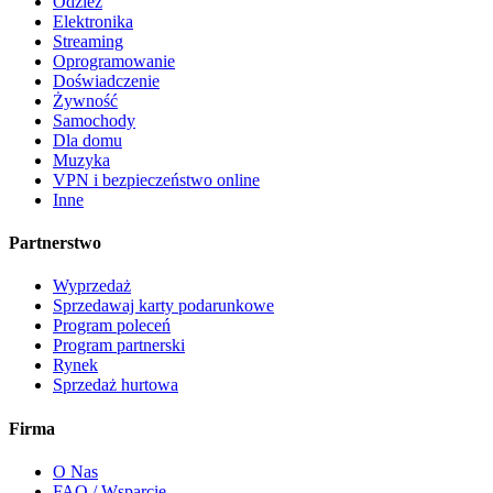
Odzież
Elektronika
Streaming
Oprogramowanie
Doświadczenie
Żywność
Samochody
Dla domu
Muzyka
VPN i bezpieczeństwo online
Inne
Partnerstwo
Wyprzedaż
Sprzedawaj karty podarunkowe
Program poleceń
Program partnerski
Rynek
Sprzedaż hurtowa
Firma
O Nas
FAQ / Wsparcie