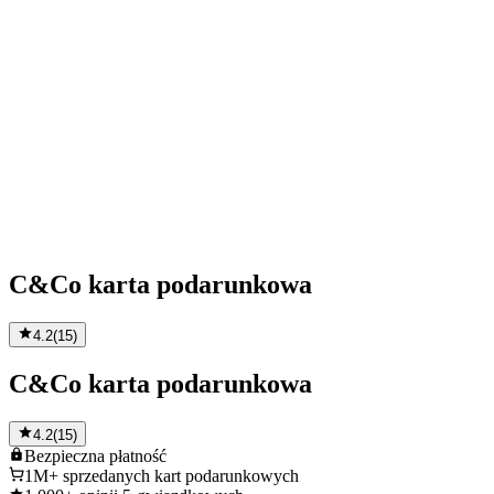
C&Co karta podarunkowa
4.2
(
15
)
C&Co karta podarunkowa
4.2
(
15
)
Bezpieczna
płatność
1M+
sprzedanych kart podarunkowych