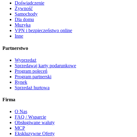
Doświadczenie
Żywność
Samochody
Dla domu
Muzyka
VPN i bezpieczeństwo online
Inne
Partnerstwo
Wyprzedaż
Sprzedawaj karty podarunkowe
Program poleceń
Program partnerski
Rynek
Sprzedaż hurtowa
Firma
O Nas
FAQ / Wsparcie
Obsługiwane waluty
MCP
Ekskluzywne Oferty