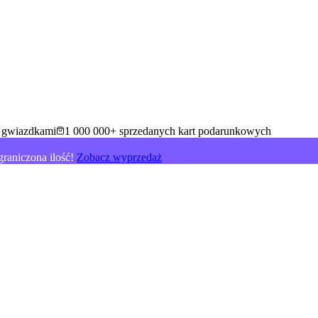
5 gwiazdkami
1 000 000+ sprzedanych kart podarunkowych
raniczona ilość!
Zobacz wyprzedaż