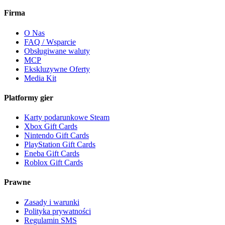
Firma
O Nas
FAQ / Wsparcie
Obsługiwane waluty
MCP
Ekskluzywne Oferty
Media Kit
Platformy gier
Karty podarunkowe Steam
Xbox Gift Cards
Nintendo Gift Cards
PlayStation Gift Cards
Eneba Gift Cards
Roblox Gift Cards
Prawne
Zasady i warunki
Polityka prywatności
Regulamin SMS