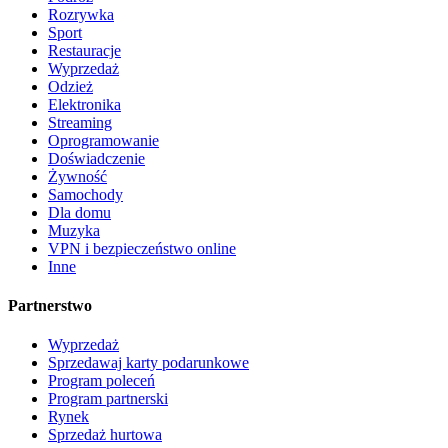
Rozrywka
Sport
Restauracje
Wyprzedaż
Odzież
Elektronika
Streaming
Oprogramowanie
Doświadczenie
Żywność
Samochody
Dla domu
Muzyka
VPN i bezpieczeństwo online
Inne
Partnerstwo
Wyprzedaż
Sprzedawaj karty podarunkowe
Program poleceń
Program partnerski
Rynek
Sprzedaż hurtowa