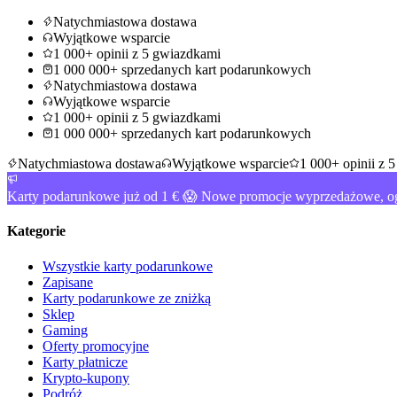
Natychmiastowa dostawa
Wyjątkowe wsparcie
1 000+ opinii z 5 gwiazdkami
1 000 000+ sprzedanych kart podarunkowych
Natychmiastowa dostawa
Wyjątkowe wsparcie
1 000+ opinii z 5 gwiazdkami
1 000 000+ sprzedanych kart podarunkowych
Natychmiastowa dostawa
Wyjątkowe wsparcie
1 000+ opinii z 
Karty podarunkowe już od 1 € 😱 Nowe promocje wyprzedażowe, og
Kategorie
Wszystkie karty podarunkowe
Zapisane
Karty podarunkowe ze zniżką
Sklep
Gaming
Oferty promocyjne
Karty płatnicze
Krypto-kupony
Podróż